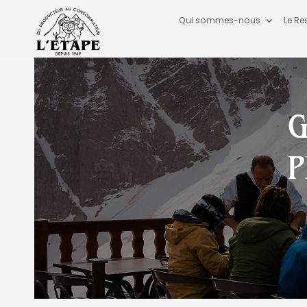
Qui sommes-nous
Le Re
G
P