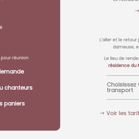
fé
L’aller et le retou
dameuse, e
 pour réunion
Le lieu de rend
résidence du
 demande
Choisissez
u chanteurs
transport
es paniers
Voir les tar