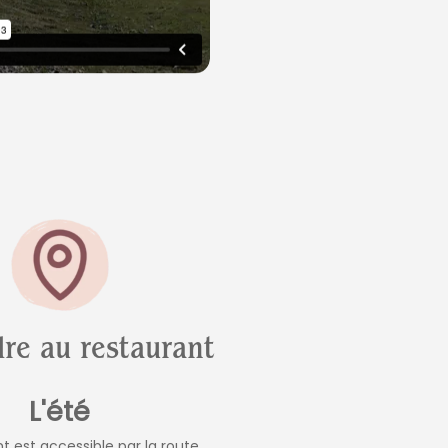
re au restaurant
L'été
t est accessible par la route.