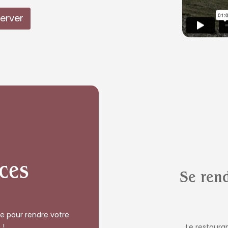
erver
ces
Se rend
e pour rendre votre
 !
Le restauran