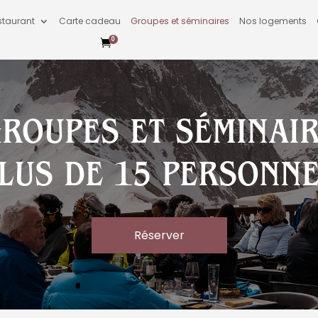
staurant
Carte cadeau
Groupes et séminaires
Nos logements
0

ROUPES ET SÉMINAI
LUS DE 15 PERSONN
Réserver