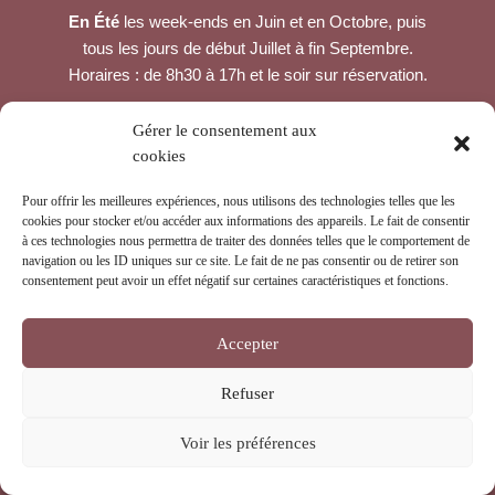
En Été
les week-ends en Juin et en Octobre, puis
tous les jours de début Juillet à fin Septembre.
Horaires : de 8h30 à 17h et le soir sur réservation.
CONTACTEZ-NOUS
Gérer le consentement aux
cookies
Col du Tourmalet, en haut du béarnais,
65200 LA MONGIE
Pour offrir les meilleures expériences, nous utilisons des technologies telles que les
cookies pour stocker et/ou accéder aux informations des appareils. Le fait de consentir
à ces technologies nous permettra de traiter des données telles que le comportement de
navigation ou les ID uniques sur ce site. Le fait de ne pas consentir ou de retirer son
consentement peut avoir un effet négatif sur certaines caractéristiques et fonctions.
Accepter
Refuser
© 2026
Break-Out Company
- Agence de communication
CGV
-
Mentions légales
-
Politique de confidentialité
Voir les préférences