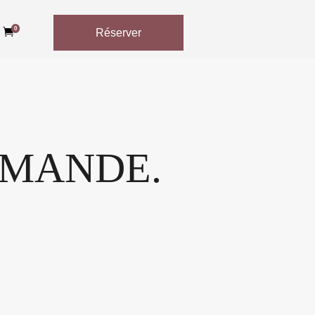
0

Réserver
EMANDE.